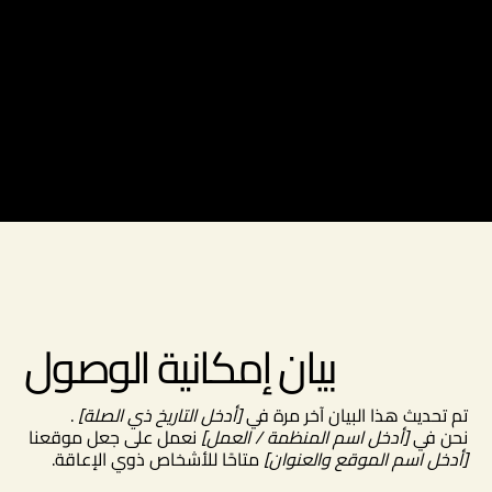
بيان موقعك يلبي متطلبات القانون المحلي في منطقتك أو
إقليمك.
*ملاحظة: تحتوي هذه الصفحة حاليًا على عدة أقسام. بمجرد
الانتهاء من تحرير بيان إمكانية الوصول أدناه، يتعين عليك حذف
هذا القسم.
لمعرفة المزيد حول هذا الموضوع، راجع مقالتنا "
إمكانية
".
الوصول: إضافة بيان إمكانية الوصول إلى موقعك
بيان إمكانية الوصول
تم تحديث هذا البيان آخر مرة في
[أدخل التاريخ ذي الصلة]
.
نحن في
[أدخل اسم المنظمة / العمل]
نعمل على جعل موقعنا
[أدخل اسم الموقع والعنوان]
متاحًا للأشخاص ذوي الإعاقة.